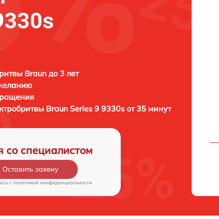
 9330s
ритвы Braun до 3 лет
 желанию
бращения
ектробритвы
Braun Series 9 9330s от 35 минут
я со специалистом
Оставить заявку
есь c
политикой конфиденциальности