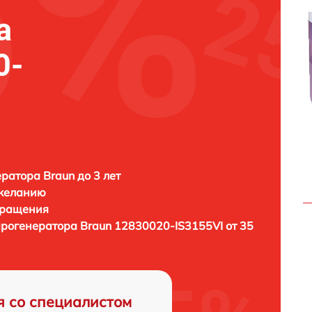
а
0-
ратора Braun до 3 лет
 желанию
бращения
арогенератора
Braun 12830020-IS3155VI от 35
я со специалистом