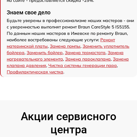
на сайте - предоставляется скидка -25%.
Знаем свое дело
Будьте уверены в профессионализме наших мастеров - они
с уверенностью выполнят ремонт Braun CareStyle 5 IS5155.
По данным наших мастеров в Ижевске по ремонту Braun,
наиболее востребованы следующие услуги:
Ремонт
материнской платы
,
Замена помпы
,
Заменить уплотнитель
бойлера
,
Заменить бойлер
,
Замена термостата
,
Замена
нагревательного элемента
,
Замена пароклапана
,
Замена
клапана давления
,
Чистка системы генерации пара
,
Профилактическая чистка
.
Акции сервисного
центра